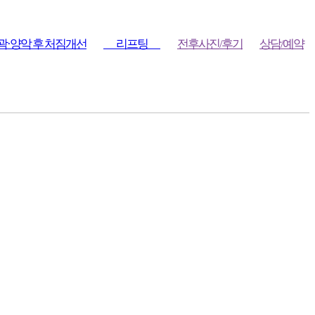
곽·양악 후 처짐개선
리프팅
전후사진/후기
상담/예약