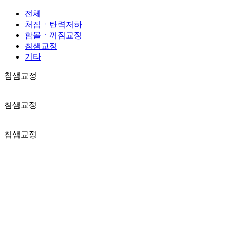
전체
처짐ㆍ탄력저하
함몰ㆍ꺼짐교정
침샘교정
기타
침샘교정
침샘교정
침샘교정