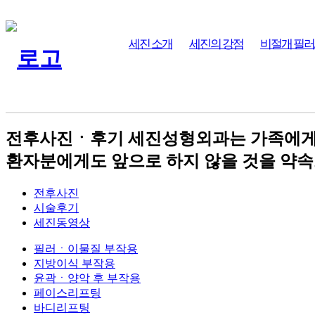
세진 소개
세진의 강점
비절개 필러
전후사진ㆍ후기
세진성형외과는 가족에게 
환자분에게도 앞으로 하지 않을 것을 약속
전후사진
시술후기
세진동영상
필러ㆍ이물질 부작용
지방이식 부작용
윤곽ㆍ양악 후 부작용
페이스리프팅
바디리프팅