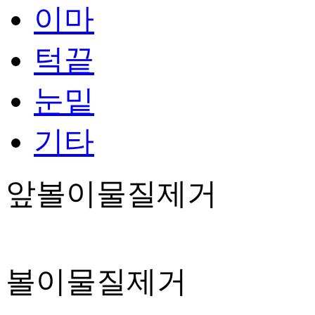
이마
턱끝
눈밑
기타
앞볼이물질제거
볼이물질제거