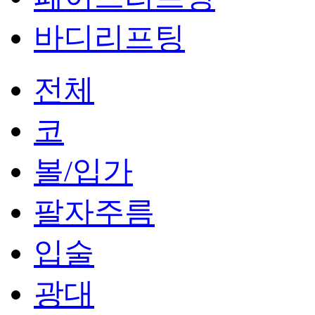
바디리프팅
전체
코
볼/입가
팔자주름
입술
광대