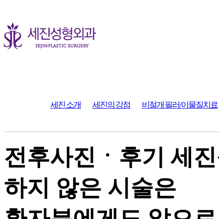
세진 소개
세진의 강점
비절개 필러/이물질치료
전후사진ㆍ후기
세진
하지 않은 시술은
환자분에게도 앞으로 